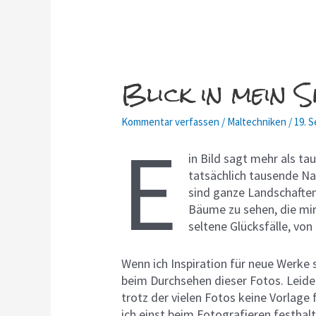
Blick in mein 
Kommentar verfassen
/
Maltechniken
/
19. 
E
in Bild sagt mehr als ta
tatsächlich tausende Na
sind ganze Landschafte
Bäume zu sehen, die mir
seltene Glücksfälle, von
Wenn ich Inspiration für neue Werke s
beim Durchsehen dieser Fotos. Leider
trotz der vielen Fotos keine Vorlage 
ich einst beim Fotografieren festhalt