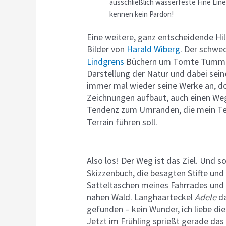
ausschließlich wasserfeste Fine Line
kennen kein Pardon!
Eine weitere, ganz entscheidende Hil
Bilder von
Harald Wiberg
. Der schwed
Lindgrens
Büchern um Tomte Tummetot
Darstellung der Natur und dabei sein
immer mal wieder seine Werke an, doch
Zeichnungen aufbaut, auch einen Weg 
Tendenz zum Umranden, die mein Te
Terrain führen soll.
Also los! Der Weg ist das Ziel. Und s
Skizzenbuch, die besagten Stifte und 
Satteltaschen meines Fahrrades und 
nahen Wald. Langhaarteckel
Adele
da
gefunden – kein Wunder, ich liebe di
Jetzt im Frühling sprießt gerade das