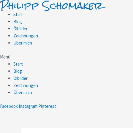
Philipp Schomaker
Zum
Inhalt
Start
springen
Blog
Ölbilder
Zeichnungen
Über mich
Menü
Start
Blog
Ölbilder
Zeichnungen
Über mich
Facebook
Instagram
Pinterest