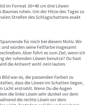
Bild im Format 30×40 cm drei Löwen
es Baumes ruhen. Um der Hitze des Tages zu
alen Streifen des Schlagschattens exakt
 Spannende für mich bei diesem Motiv. Wir
ht und würden seine Fellfarbe insgesamt
eschreiben. Aber führt es zum Ziel, wenn ich
ung der ruhenden Löwen benutze? Du hast
wird die Antwort wohl
nein
lauten.
m Bild war es, die passenden Farben zu
tellen, dass die Löwen im Schatten liegen,
m Licht erstrahlt. Wenn Du die Augen
lem die linke Löwin sehr dunkel vor dem
während die rechte Löwin vor dem