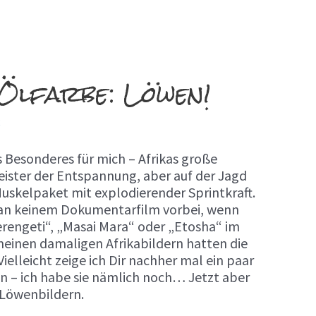
 Ölfarbe: Löwen!
2
s Besonderes für mich – Afrikas große
ister der Entspannung, aber auf der Jagd
uskelpaket mit explodierender Sprintkraft.
h an keinem Dokumentarfilm vorbei, wenn
rengeti“, „Masai Mara“ oder „Etosha“ im
meinen damaligen Afrikabildern hatten die
elleicht zeige ich Dir nachher mal ein paar
en – ich habe sie nämlich noch… Jetzt aber
 Löwenbildern.