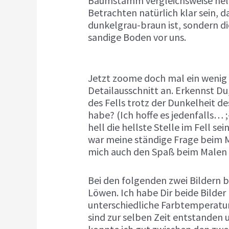
Baumstamm vergleichsweise helle
Betrachten natürlich klar sein, da
dunkelgrau-braun ist, sondern die
sandige Boden vor uns.
Jetzt zoome doch mal ein wenig i
Detailausschnitt an. Erkennst D
des Fells trotz der Dunkelheit d
habe? (Ich hoffe es jedenfalls… ;
hell die hellste Stelle im Fell s
war meine ständige Frage beim M
mich auch den Spaß beim Malen 
Bei den folgenden zwei Bildern b
Löwen. Ich habe Dir beide Bilder
unterschiedliche Farbtemperatur
sind zur selben Zeit entstanden 