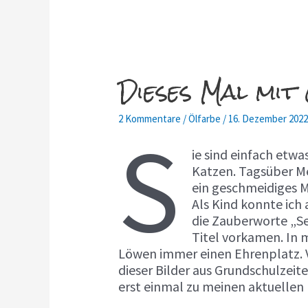
Dieses Mal mit
2 Kommentare
/
Ölfarbe
/
16. Dezember 202
S
ie sind einfach etwa
Katzen. Tagsüber Me
ein geschmeidiges M
Als Kind konnte ic
die Zauberworte „Se
Titel vorkamen. In 
Löwen immer einen Ehrenplatz. Vi
dieser Bilder aus Grundschulzeit
erst einmal zu meinen aktuellen