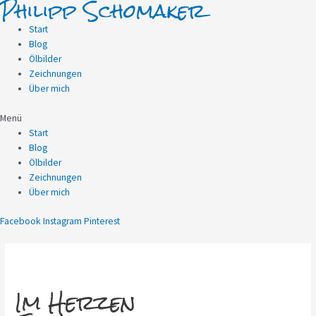
Philipp Schomaker
Zum
Inhalt
Start
springen
Blog
Ölbilder
Zeichnungen
Über mich
Menü
Start
Blog
Ölbilder
Zeichnungen
Über mich
Facebook
Instagram
Pinterest
Im Herzen